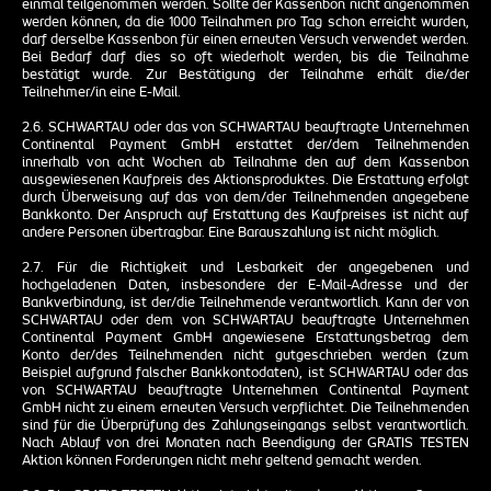
einmal teilgenommen werden. Sollte der Kassenbon nicht angenommen
werden können, da die 1000 Teilnahmen pro Tag schon erreicht wurden,
darf derselbe Kassenbon für einen erneuten Versuch verwendet werden.
Bei Bedarf darf dies so oft wiederholt werden, bis die Teilnahme
bestätigt wurde. Zur Bestätigung der Teilnahme erhält die/der
Teilnehmer/in eine E-Mail.
2.6. SCHWARTAU oder das von SCHWARTAU beauftragte Unternehmen
Continental Payment GmbH erstattet der/dem Teilnehmenden
innerhalb von acht Wochen ab Teilnahme den auf dem Kassenbon
ausgewiesenen Kaufpreis des Aktionsproduktes. Die Erstattung erfolgt
durch Überweisung auf das von dem/der Teilnehmenden angegebene
Bankkonto. Der Anspruch auf Erstattung des Kaufpreises ist nicht auf
andere Personen übertragbar. Eine Barauszahlung ist nicht möglich.
2.7. Für die Richtigkeit und Lesbarkeit der angegebenen und
hochgeladenen Daten, insbesondere der E-Mail-Adresse und der
Bankverbindung, ist der/die Teilnehmende verantwortlich. Kann der von
SCHWARTAU oder dem von SCHWARTAU beauftragte Unternehmen
Continental Payment GmbH angewiesene Erstattungsbetrag dem
Konto der/des Teilnehmenden nicht gutgeschrieben werden (zum
Beispiel aufgrund falscher Bankkontodaten), ist SCHWARTAU oder das
von SCHWARTAU beauftragte Unternehmen Continental Payment
GmbH nicht zu einem erneuten Versuch verpflichtet. Die Teilnehmenden
sind für die Überprüfung des Zahlungseingangs selbst verantwortlich.
Nach Ablauf von drei Monaten nach Beendigung der GRATIS TESTEN
Aktion können Forderungen nicht mehr geltend gemacht werden.