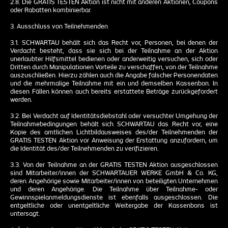
2.8. Die GRATIS TESTEN Aktion ist nicht mit anderen Aktionen, Coupons
oder Rabatten kombinierbar.
3. Ausschluss von Teilnehmenden
3.1. SCHWARTAU behält sich das Recht vor, Personen, bei denen der
Verdacht besteht, dass sie sich bei der Teilnahme an der Aktion
unerlaubter Hilfsmittel bedienen oder anderweitig versuchen, sich oder
Dritten durch Manipulationen Vorteile zu verschaffen, von der Teilnahme
auszuschließen. Hierzu zählen auch die Angabe falscher Personendaten
und die mehrmalige Teilnahme mit ein und demselben Kassenbon. In
diesen Fällen können auch bereits erstattete Beträge zurückgefordert
werden.
3.2. Bei Verdacht auf Identitätsdiebstahl oder versuchter Umgehung der
Teilnahmebedingungen behält sich SCHWARTAU das Recht vor, eine
Kopie des amtlichen Lichtbildausweises des/der Teilnehmenden der
GRATIS TESTEN Aktion vor Anweisung der Erstattung anzufordern, um
die Identität des/der Teilnehmenden zu verifizieren.
3.3. Von der Teilnahme an der GRATIS TESTEN Aktion ausgeschlossen
sind Mitarbeiter/innen der SCHWARTAUER WERKE GmbH & Co. KG,
deren Angehörige sowie Mitarbeiter/innen von beteiligten Unternehmen
und deren Angehörige. Die Teilnahme über Teilnahme- oder
Gewinnspielanmeldungsdienste ist ebenfalls ausgeschlossen. Die
entgeltliche oder unentgeltliche Weitergabe der Kassenbons ist
untersagt.