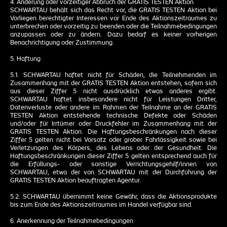
4. Änderung oder vorzeitiger Abbruch der GRATIS TESTEN Aktion
SCHWARTAU behält sich das Recht vor, die GRATIS TESTEN Aktion bei
Vorliegen berechtigter Interessen vor Ende des Aktionszeitraumes zu
unterbrechen oder vorzeitig zu beenden oder die Teilnahmebedingungen
anzupassen oder zu ändern. Dazu bedarf es keiner vorherigen
Benachrichtigung oder Zustimmung.
5. Haftung
5.1. SCHWARTAU haftet nicht für Schäden, die Teilnehmenden im
Zusammenhang mit der GRATIS TESTEN Aktion entstehen, sofern sich
aus dieser Ziffer 5 nicht ausdrücklich etwas anderes ergibt.
SCHWARTAU haftet insbesondere nicht für Leistungen Dritter,
Datenverluste oder andere im Rahmen der Teilnahme an der GRATIS
TESTEN Aktion entstehende technische Defekte oder Schäden
und/oder für Irrtümer oder Druckfehler im Zusammenhang mit der
GRATIS TESTEN Aktion. Die Haftungsbeschränkungen nach dieser
Ziffer 5 gelten nicht bei Vorsatz oder grober Fahrlässigkeit sowie bei
Verletzungen des Körpers, des Lebens oder der Gesundheit. Die
Haftungsbeschränkungen dieser Ziffer 5 gelten entsprechend auch für
die Erfüllungs- oder sonstige Verrichtungsgehilf/innen von
SCHWARTAU, etwa der von SCHWARTAU mit der Durchführung der
GRATIS TESTEN Aktion beauftragten Agentur.
5.2. SCHWARTAU übernimmt keine Gewähr, dass die Aktionsprodukte
bis zum Ende des Aktionszeitraumes im Handel verfügbar sind.
6. Anerkennung der Teilnahmebedingungen