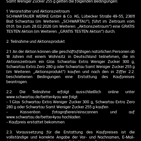
Samt Weniger Zucker 255 g gelten die folgenden Bedingungen:
1. Veranstalter und Aktionszeitraum
SCHWARTAUER WERKE GmbH & Co. KG, Lübecker Straße 49-55, 23611
Bad Schwartau (im Weiteren: „SCHWARTAU"), führt im Zeitraum vom
01.01. bis zum 28.02.2026 (im Weiteren: „Aktionszeitraum“) eine GRATIS
TESTEN Aktion (im Weiteren: „GRATIS TESTEN Aktion“) durch.
2. Teilnahme und Aktionsprodukt
2.1. An der Aktion können alle geschäftsfähigen natürlichen Personen ab
18 Jahren mit einem Wohnsitz in Deutschland teilnehmen, die im
Aktionszeitraum ein Glas Schwartau Extra Weniger Zucker 300 g,
Schwartau Extra Zero 280 g oder Schwartau Samt Weniger Zucker 255 g
(im Weiteren: „Aktionsprodukt“) kaufen und nach den in Ziffer 2.2.
beschriebenen Bedingungen eine Erstattung des Kaufpreises
beantragen.
2.2. Die Teilnahme erfolgt ausschließlich online unter
www.schwartau.de/better4you wie folgt:
- 1 Glas Schwartau Extra Weniger Zucker 300 g, Schwartau Extra Zero
280 g oder Schwartau Samt Weniger Zucker 255 g kaufen
- Kassenbon fotografieren/einscannen und auf
www.schwartau.de/better4you hochladen
- Kaufpreis erstattet bekommen
2.3. Voraussetzung für die Erstattung des Kaufpreises ist die
vollständige und korrekte Angabe der Vor- und Nachnamen, E-Mail-