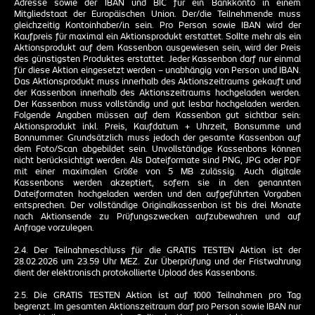
Adresse sowie der IBAN und BIC für ein Bankkonto in einem
Mitgliedstaat der Europäischen Union. Der/die Teilnehmende muss
gleichzeitig Kontoinhaber/in sein. Pro Person sowie IBAN wird der
Kaufpreis für maximal ein Aktionsprodukt erstattet. Sollte mehr als ein
Aktionsprodukt auf dem Kassenbon ausgewiesen sein, wird der Preis
des günstigsten Produktes erstattet. Jeder Kassenbon darf nur einmal
für diese Aktion eingesetzt werden – unabhängig von Person und IBAN.
Das Aktionsprodukt muss innerhalb des Aktionszeitraums gekauft und
der Kassenbon innerhalb des Aktionszeitraums hochgeladen werden.
Der Kassenbon muss vollständig und gut lesbar hochgeladen werden.
Folgende Angaben müssen auf dem Kassenbon gut sichtbar sein:
Aktionsprodukt inkl. Preis, Kaufdatum + Uhrzeit, Bonsumme und
Bonnummer. Grundsätzlich muss jedoch der gesamte Kassenbon auf
dem Foto/Scan abgebildet sein. Unvollständige Kassenbons können
nicht berücksichtigt werden. Als Dateiformate sind PNG, JPG oder PDF
mit einer maximalen Größe von 5 MB zulässig. Auch digitale
Kassenbons werden akzeptiert, sofern sie in den genannten
Dateiformaten hochgeladen werden und den aufgeführten Vorgaben
entsprechen. Der vollständige Originalkassenbon ist bis drei Monate
nach Aktionsende zu Prüfungszwecken aufzubewahren und auf
Anfrage vorzulegen.
2.4. Der Teilnahmeschluss für die GRATIS TESTEN Aktion ist der
28.02.2026 um 23.59 Uhr MEZ. Zur Überprüfung und der Fristwahrung
dient der elektronisch protokollierte Upload des Kassenbons.
2.5. Die GRATIS TESTEN Aktion ist auf 1000 Teilnahmen pro Tag
begrenzt. Im gesamten Aktionszeitraum darf pro Person sowie IBAN nur